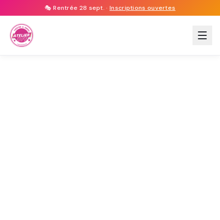
🎭 Rentrée 28 sept. ·
Inscriptions ouvertes