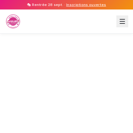
🎭 Rentrée 28 sept. ·
Inscriptions ouvertes