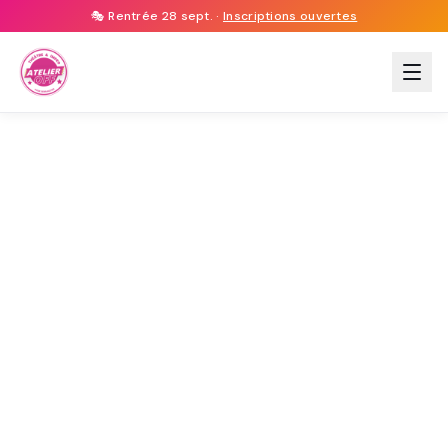
🎭 Rentrée 28 sept. ·
Inscriptions ouvertes