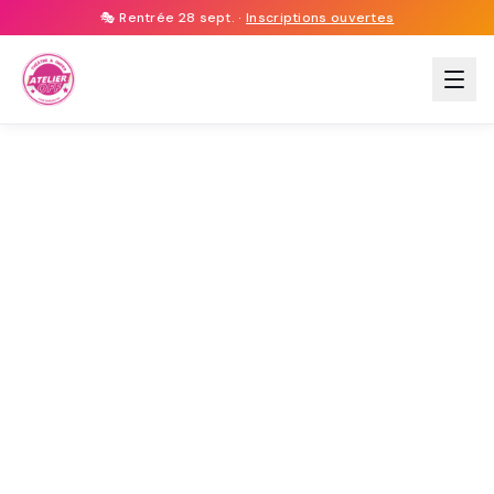
🎭 Rentrée 28 sept. ·
Inscriptions ouvertes