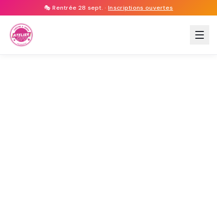
🎭 Rentrée 28 sept. ·
Inscriptions ouvertes