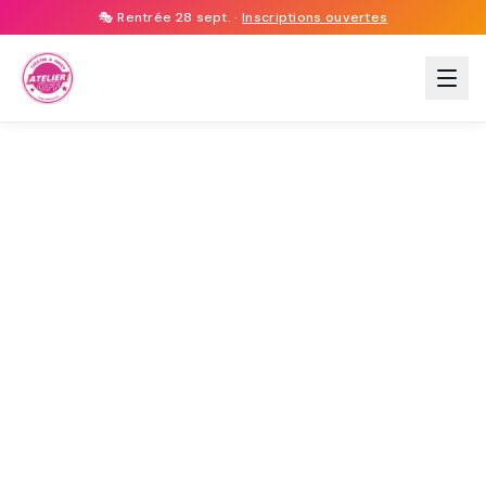
🎭 Rentrée 28 sept. ·
Inscriptions ouvertes