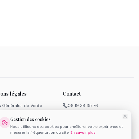
ions légales
Contact
s Générales de Vente
06 19 38 35 76
égales
contact@atelieroff.com
de cookies
Paris 8e, 11e, 12e, 14e, 20e
Gestion des cookies
 de la consommation
Nous utilisons des cookies pour améliorer votre expérience et
Instagram
Facebook
YouTube
mesurer la fréquentation du site.
En savoir plus