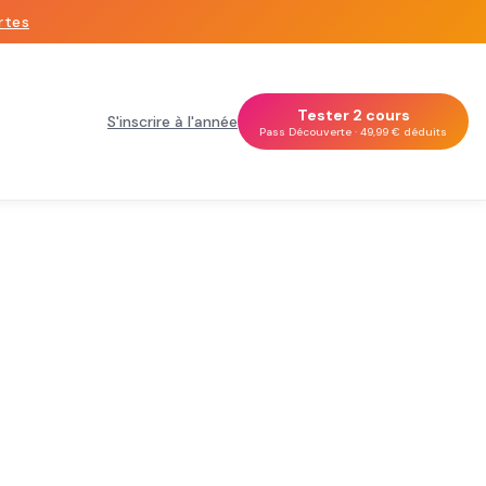
rtes
Tester 2 cours
S'inscrire à l'année
Pass Découverte · 49,99 € déduits