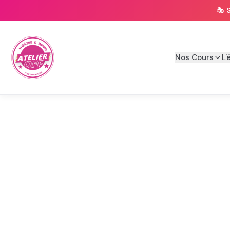
🎭 
Nos Cours
L'