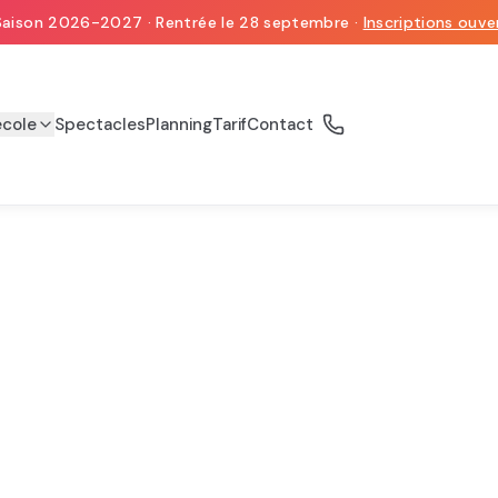
Saison 2026-2027 · Rentrée le 28 septembre ·
Inscriptions ouve
école
Spectacles
Planning
Tarif
Contact